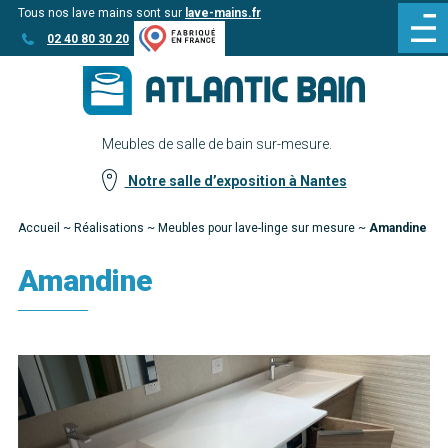
Tous nos lave mains sont sur
lave-mains.fr
Aller
Aller au
02 40 80 30 20
au
contenu
menu
Meubles de salle de bain sur-mesure.
Notre salle d’exposition à Nantes
Accueil
~
Réalisations
~
Meubles pour lave-linge sur mesure
~
Amandine
Amandine