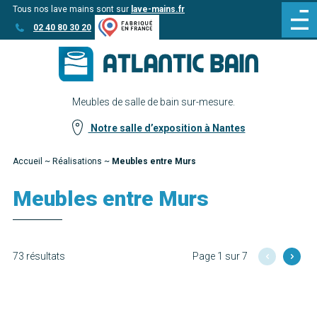
Tous nos lave mains sont sur
lave-mains.fr
Aller
Aller au
02 40 80 30 20
au
contenu
menu
Meubles de salle de bain sur-mesure.
Notre salle d’exposition à Nantes
Accueil
~
Réalisations
~
Meubles entre Murs
Meubles entre Murs
73 résultats
Page 1 sur 7
Manado
Nora
Découvrir