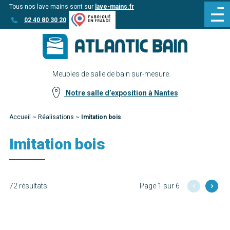
Tous nos lave mains sont sur
lave-mains.fr
Aller
Aller au
02 40 80 30 20
au
contenu
menu
Meubles de salle de bain sur-mesure.
Notre salle d’exposition à Nantes
Accueil
~
Réalisations
~
Imitation bois
Imitation bois
72 résultats
Page 1 sur 6
Amandine
Malaga
Découvrir