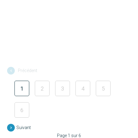
Florent
Découvrir
Sarah
Découvrir
Royan
Découvrir
Mélissa
Découvrir
Aaron
Découvrir
Evelyne
Découvrir
Martine
Découvrir
Tristan
Découvrir
Ambre
Découvrir
Gabin
Découvrir
Découvrir
Précédent
1
2
3
4
5
6
Suivant
Page 1 sur 6