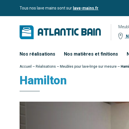
Aller
Aller au
Tous nos lave mains sont sur
lave-mains.fr
au
contenu
menu
Meubl
No
Nos réalisations
Nos matières et finitions
N
Accueil
~
Réalisations
~
Meubles pour lave-linge sur mesure
~
Hami
Hamilton