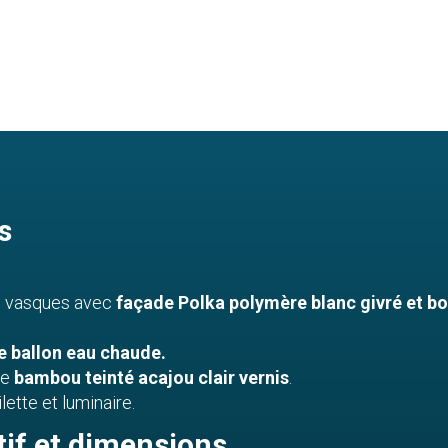
s
 vasques avec
façade Polka polymère blanc givré et b
 ballon eau chaude.
te
bambou teinté acajou clair vernis
.
lette et luminaire.
tif et dimensions