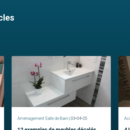
cles
Aménagement Salle de Bain
03•04•25
Acc
12 exemples de meubles décalés
4 