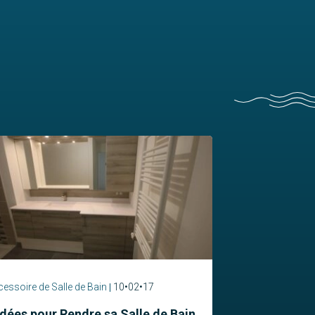
essoire de Salle de Bain
10•02•17
Idées pour Rendre sa Salle de Bain