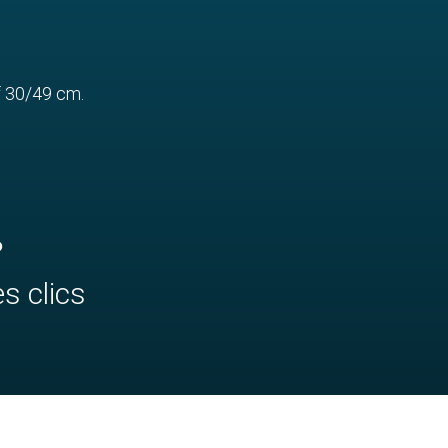
f 30/49 cm.
?
s clics