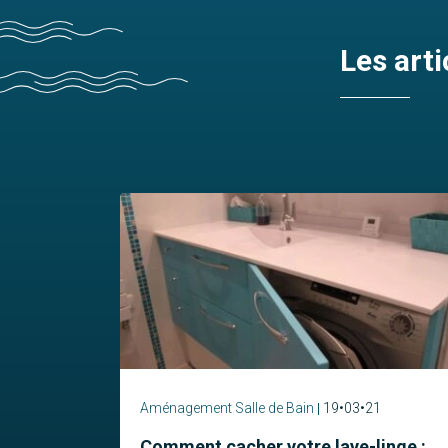
Les arti
Aménagement Salle de Bain
19•03•21
Comment cacher votre lave-linge :