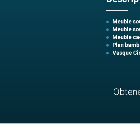
Meuble sou
Meuble sou
Meuble cac
Plan bambo
Vasque Ci
Obtene