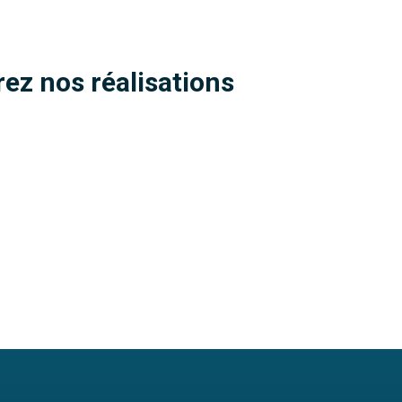
ez nos réalisations
Meubles pour lave-linge sur mesure
M
Agadir
Découvrir