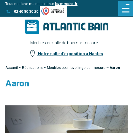
Tous nos lave mains sont sur
lave-mains.fr
Aller
Aller au
02 40 80 30 20
au
contenu
menu
Meubles de salle de bain sur-mesure.
Notre salle d’exposition à Nantes
Accueil
~
Réalisations
~
Meubles pour lave-linge sur mesure
~
Aaron
Aaron