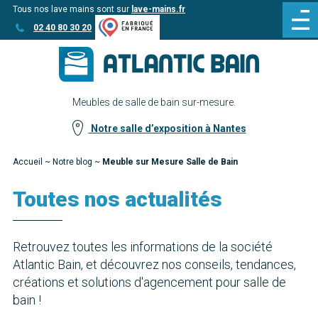
Tous nos lave mains sont sur
lave-mains.fr
Aller
Aller au
02 40 80 30 20
au
contenu
menu
Meubles de salle de bain sur-mesure.
Notre salle d’exposition à Nantes
Accueil
~
Notre blog
~
Meuble sur Mesure Salle de Bain
Toutes nos actualités
Retrouvez toutes les informations de la société
Atlantic Bain, et découvrez nos conseils, tendances,
créations et solutions d'agencement pour salle de
bain !