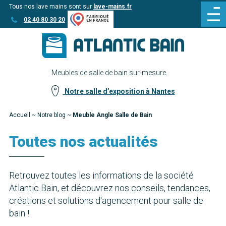
Tous nos lave mains sont sur
lave-mains.fr
Aller
Aller au
02 40 80 30 20
au
contenu
menu
Meubles de salle de bain sur-mesure.
Notre salle d’exposition à Nantes
Accueil
~
Notre blog
~
Meuble Angle Salle de Bain
Toutes nos actualités
Retrouvez toutes les informations de la société
Atlantic Bain, et découvrez nos conseils, tendances,
créations et solutions d'agencement pour salle de
bain !