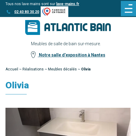
Tous nos lave mains sont sur
lave-mains.fr
Aller
Aller au
02 40 80 30 20
au
contenu
menu
Meubles de salle de bain sur-mesure.
Notre salle d’exposition à Nantes
Accueil
~
Réalisations
~
Meubles décalés
~
Olivia
Olivia