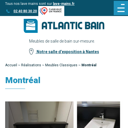
Tous nos lave mains sont sur
lave-mains.fr
Aller
Aller au
02 40 80 30 20
au
contenu
menu
Meubles de salle de bain sur-mesure.
Notre salle d’exposition à Nantes
Accueil
~
Réalisations
~
Meubles Classiques
~
Montréal
Montréal