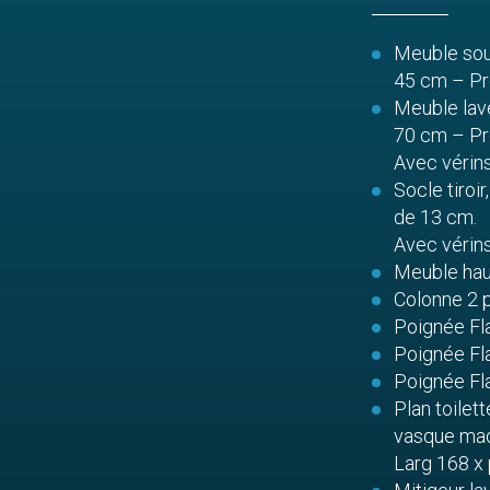
Meuble sous
45 cm – Pro
Meuble lave
70 cm – Pro
Avec vérins
Socle tiroi
de 13 cm.
Avec vérins
Meuble haut
Colonne 2 p
Poignée Fl
Poignée Fl
Poignée Fl
Plan toilet
vasque madr
Larg 168 x 