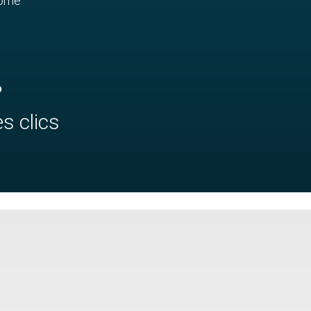
romé
?
s clics