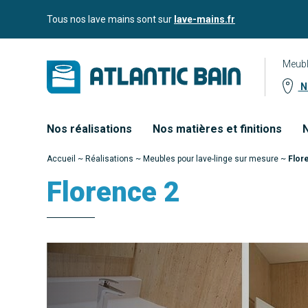
Aller
Aller au
Tous nos lave mains sont sur
lave-mains.fr
au
contenu
menu
Meubl
No
Nos réalisations
Nos matières et finitions
N
Accueil
~
Réalisations
~
Meubles pour lave-linge sur mesure
~
Flor
Florence 2