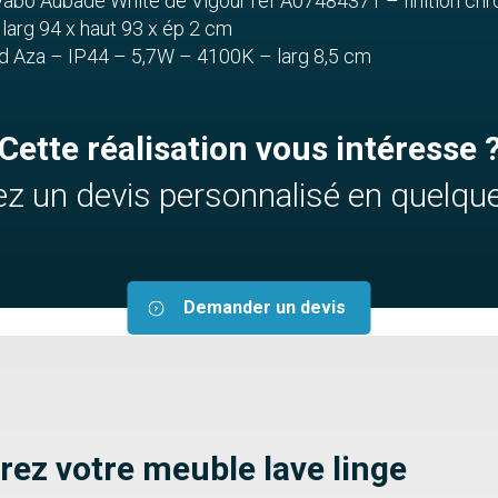
avabo Aubade White de Vigour réf A07484371 – finition ch
, larg 94 x haut 93 x ép 2 cm
ed Aza – IP44 – 5,7W – 4100K – larg 8,5 cm
Cette réalisation vous intéresse 
z un devis personnalisé en quelque
Demander un devis
rez votre meuble lave linge