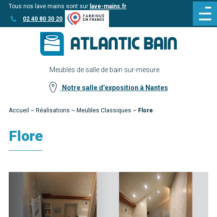
Tous nos lave mains sont sur
lave-mains.fr
Aller
Aller au
02 40 80 30 20
au
contenu
menu
Meubles de salle de bain sur-mesure.
Notre salle d’exposition à Nantes
Accueil
~
Réalisations
~
Meubles Classiques
~
Flore
Flore