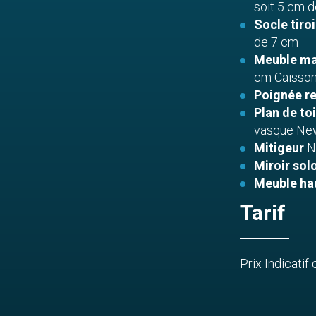
soit 5 cm d
Socle tiroi
de 7 cm
Meuble mac
cm Caisson 
Poignée r
Plan de toi
vasque New 
Mitigeur
N
Miroir sol
Meuble hau
Tarif
Prix Indicatif