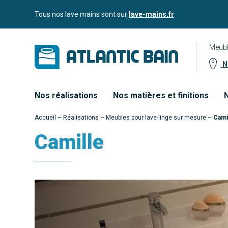
Aller
Aller au
Tous nos lave mains sont sur
lave-mains.fr
au
contenu
menu
Meubl
No
Nos réalisations
Nos matières et finitions
N
Accueil
~
Réalisations
~
Meubles pour lave-linge sur mesure
~
Cami
Camille