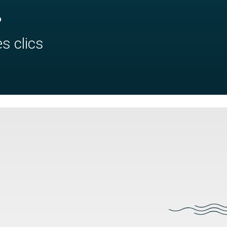
?
s clics