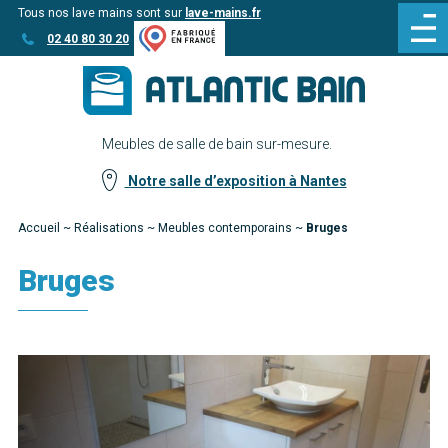
Tous nos lave mains sont sur
lave-mains.fr
Aller
Aller au
02 40 80 30 20
au
contenu
menu
Meubles de salle de bain sur-mesure.
Notre salle d’exposition à Nantes
Accueil
~
Réalisations
~
Meubles contemporains
~
Bruges
Bruges