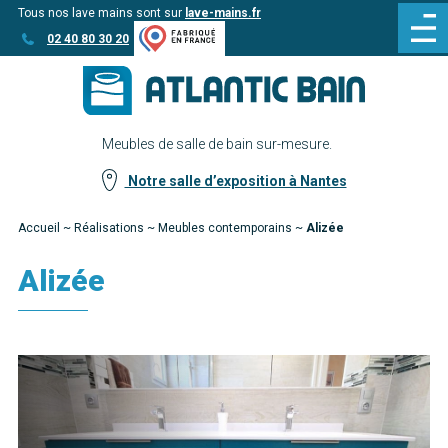
Tous nos lave mains sont sur
lave-mains.fr
Aller
Aller au
02 40 80 30 20
au
contenu
menu
Meubles de salle de bain sur-mesure.
Notre salle d’exposition à Nantes
Accueil
~
Réalisations
~
Meubles contemporains
~
Alizée
Alizée