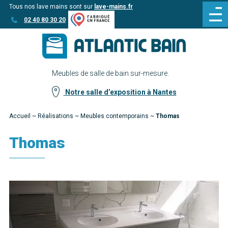
Tous nos lave mains sont sur
lave-mains.fr
Aller
Aller au
02 40 80 30 20
au
contenu
menu
Meubles de salle de bain sur-mesure.
Notre salle d’exposition à Nantes
Accueil
~
Réalisations
~
Meubles contemporains
~
Thomas
Thomas