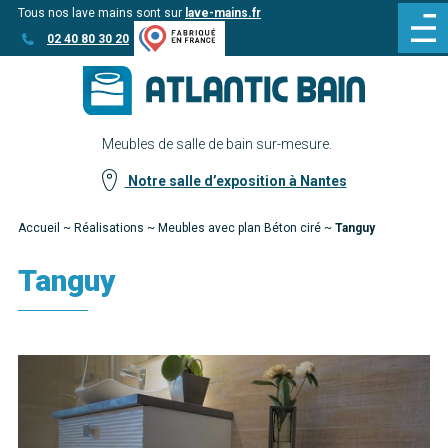
Tous nos lave mains sont sur
lave-mains.fr
Aller
Aller au
02 40 80 30 20
au
contenu
menu
Meubles de salle de bain sur-mesure.
Notre salle d’exposition à Nantes
Accueil
~
Réalisations
~
Meubles avec plan Béton ciré
~
Tanguy
Tanguy