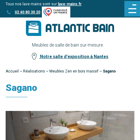
Tous nos lave mains sont sur
lave-mains.fr
Aller
Aller au
02 40 80 30 20
au
contenu
menu
Meubles de salle de bain sur-mesure.
Notre salle d’exposition à Nantes
Accueil
~
Réalisations
~
Meubles Zen en bois massif
~
Sagano
Sagano