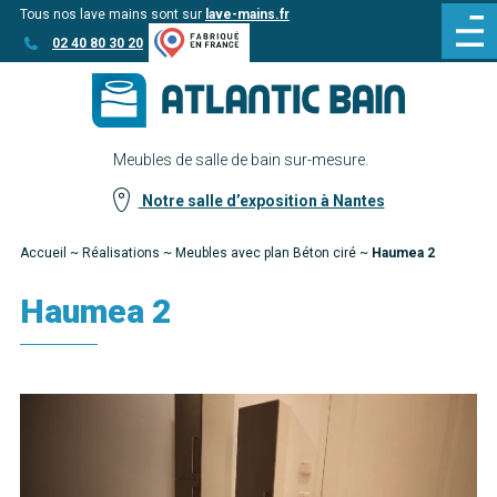
Tous nos lave mains sont sur
lave-mains.fr
Aller
Aller au
02 40 80 30 20
au
contenu
menu
Meubles de salle de bain sur-mesure.
Notre salle d’exposition à Nantes
Accueil
~
Réalisations
~
Meubles avec plan Béton ciré
~
Haumea 2
Haumea 2