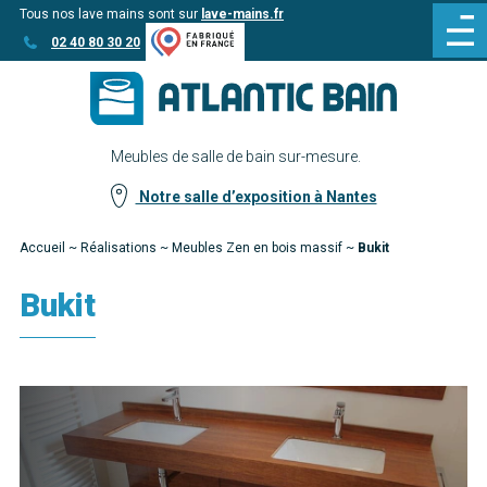
Tous nos lave mains sont sur
lave-mains.fr
Aller
Aller au
02 40 80 30 20
au
contenu
menu
Meubles de salle de bain sur-mesure.
Notre salle d’exposition à Nantes
Accueil
~
Réalisations
~
Meubles Zen en bois massif
~
Bukit
Bukit