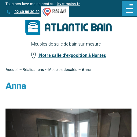
Tous nos lave mains sont sur
lave-mains.fr
Aller
Aller au
02 40 80 30 20
au
contenu
menu
Meubles de salle de bain sur-mesure.
Notre salle d’exposition à Nantes
Accueil
~
Réalisations
~
Meubles décalés
~
Anna
Anna