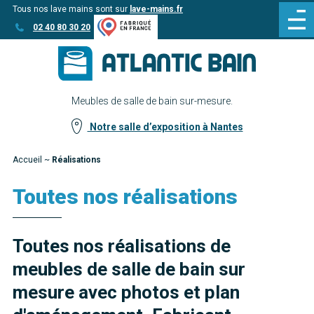
Tous nos lave mains sont sur
lave-mains.fr
Aller
Aller au
02 40 80 30 20
au
contenu
menu
Meubles de salle de bain sur-mesure.
Notre salle d’exposition à Nantes
Accueil
~
Réalisations
Toutes nos réalisations
Toutes nos réalisations de
meubles de salle de bain sur
mesure avec photos et plan