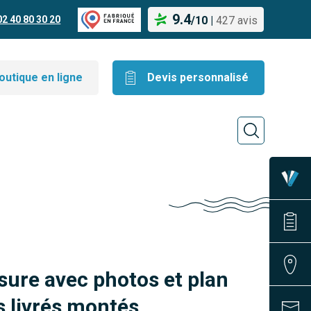
9.4
02 40 80 30 20
/
10
|
427 avis
outique en ligne
Devis personnalisé
sure avec photos et plan
 livrés montés.