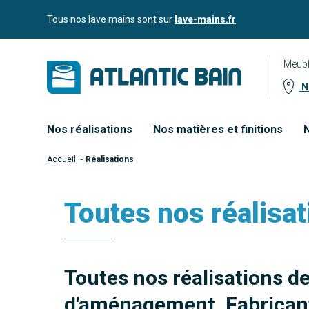
Aller
Aller au
Tous nos lave mains sont sur
lave-mains.fr
au
contenu
menu
Meubl
No
Nos réalisations
Nos matières et finitions
N
Accueil
~
Réalisations
Toutes nos réalisat
Toutes nos réalisations d
d'aménagement. Fabricant