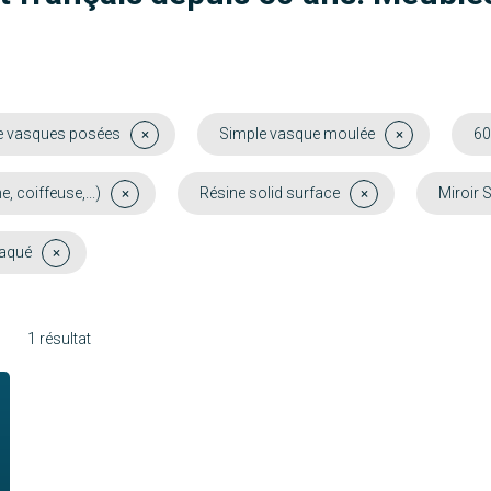
e vasques posées
Simple vasque moulée
60
coiffeuse,...)
Résine solid surface
Miroir S
laqué
1 résultat
Molène
Découvrir