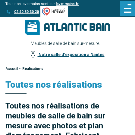
Tous nos lave mains sont sur
lave-mains.fr
Aller
Aller au
02 40 80 30 20
au
contenu
menu
Meubles de salle de bain sur-mesure.
Notre salle d’exposition à Nantes
Accueil
~
Réalisations
Toutes nos réalisations
Toutes nos réalisations de
meubles de salle de bain sur
mesure avec photos et plan