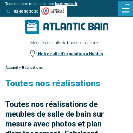
Tous nos lave mains sont sur
lave-mains.fr
Aller
Aller au
02 40 80 30 20
au
contenu
menu
Meubles de salle de bain sur-mesure.
Notre salle d’exposition à Nantes
Accueil
~
Réalisations
Toutes nos réalisations
Toutes nos réalisations de
meubles de salle de bain sur
mesure avec photos et plan