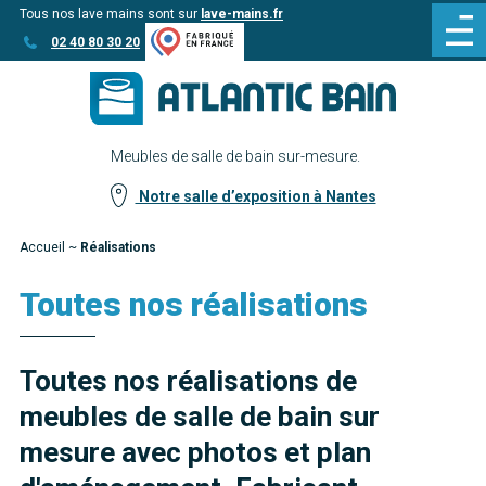
Tous nos lave mains sont sur
lave-mains.fr
Aller
Aller au
02 40 80 30 20
au
contenu
menu
Meubles de salle de bain sur-mesure.
Notre salle d’exposition à Nantes
Accueil
~
Réalisations
Toutes nos réalisations
Toutes nos réalisations de
meubles de salle de bain sur
mesure avec photos et plan