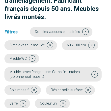
d'aménagement. Fabricant
français depuis 50 ans. Meubles
livrés montés.
Filtres
Doubles vasques encastrées
Simple vasque moulée
60 < 100 cm
Meuble WC
Meubles avec Rangements Complémentaires
(colonne, coiffeuse,...)
Bois massif
Résine solid surface
Verre
Couleur uni