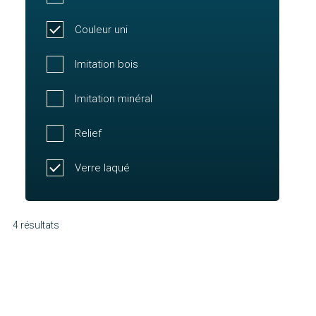
Couleur uni
Imitation bois
Imitation minéral
Relief
Verre laqué
4 résultats
Molène
Murano
Découvrir
Julie
Découvrir
Sophie
Découvrir