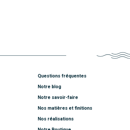
Découvrir
Jeanne
Découvrir
Chloé
Découvrir
Julie
Découvrir
Sophie
Découvrir
Accra
Découvrir
Découvrir
Questions fréquentes
Notre blog
Notre savoir-faire
Nos matières et finitions
Nos réalisations
Notre Boutique