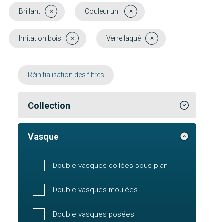
Brillant
Couleur uni
Imitation bois
Verre laqué
Réinitialisation des filtres
Collection
Vasque
Double vasques collées sous plan
Double vasques moulées
Double vasques posées