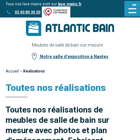
Tous nos lave mains sont sur
lave-mains.fr
Aller
Aller au
02 40 80 30 20
au
contenu
menu
Meubles de salle de bain sur-mesure.
Notre salle d’exposition à Nantes
Accueil
~
Réalisations
Toutes nos réalisations
Toutes nos réalisations de
meubles de salle de bain sur
mesure avec photos et plan