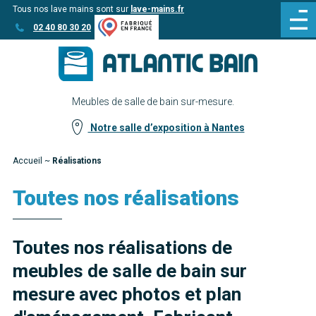
Tous nos lave mains sont sur
lave-mains.fr
Aller
Aller au
02 40 80 30 20
au
contenu
menu
Meubles de salle de bain sur-mesure.
Notre salle d’exposition à Nantes
Accueil
~
Réalisations
Toutes nos réalisations
Toutes nos réalisations de
meubles de salle de bain sur
mesure avec photos et plan