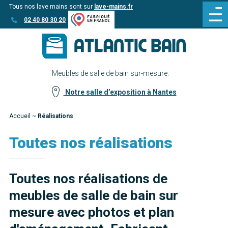
Tous nos lave mains sont sur
lave-mains.fr
Aller
Aller au
02 40 80 30 20
au
contenu
menu
Meubles de salle de bain sur-mesure.
Notre salle d’exposition à Nantes
Accueil
~
Réalisations
Toutes nos réalisations
Toutes nos réalisations de
meubles de salle de bain sur
mesure avec photos et plan