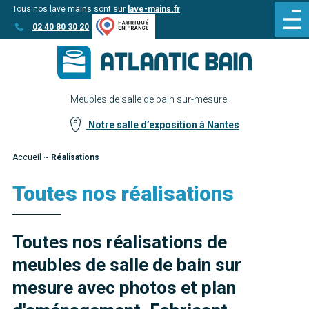
Tous nos lave mains sont sur
lave-mains.fr
Aller
Aller au
02 40 80 30 20
au
contenu
menu
Meubles de salle de bain sur-mesure.
Notre salle d’exposition à Nantes
Accueil
~
Réalisations
Toutes nos réalisations
Toutes nos réalisations de
meubles de salle de bain sur
mesure avec photos et plan