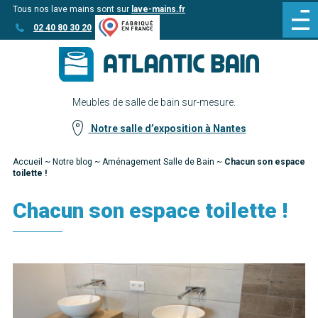
Tous nos lave mains sont sur
lave-mains.fr
Aller
Aller au
02 40 80 30 20
au
contenu
menu
Meubles de salle de bain sur-mesure.
Notre salle d’exposition à Nantes
Accueil
~
Notre blog
~
Aménagement Salle de Bain
~
Chacun son espace
toilette !
Chacun son espace toilette !