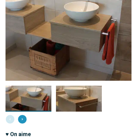
♥ On aime