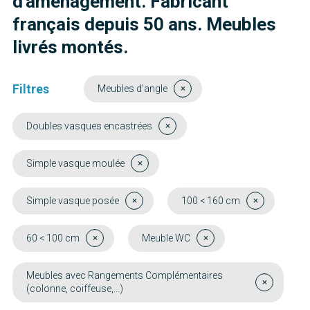
d'aménagement. Fabricant
français depuis 50 ans. Meubles
livrés montés.
Filtres
Meubles d'angle
Doubles vasques encastrées
Simple vasque moulée
Simple vasque posée
100 < 160 cm
60 < 100 cm
Meuble WC
Meubles avec Rangements Complémentaires
(colonne, coiffeuse,...)