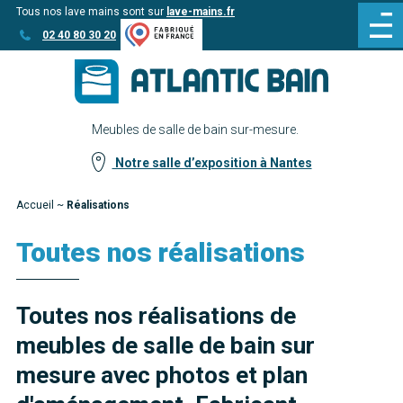
Tous nos lave mains sont sur
lave-mains.fr
Aller
Aller au
02 40 80 30 20
au
contenu
menu
Meubles de salle de bain sur-mesure.
Notre salle d’exposition à Nantes
Accueil
~
Réalisations
Toutes nos réalisations
Toutes nos réalisations de
meubles de salle de bain sur
mesure avec photos et plan