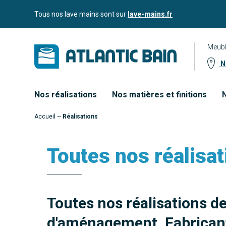
Aller
Aller au
Tous nos lave mains sont sur
lave-mains.fr
au
contenu
menu
Meubl
No
Nos réalisations
Nos matières et finitions
N
Accueil
~
Réalisations
Toutes nos réalisat
Toutes nos réalisations d
d'aménagement. Fabricant