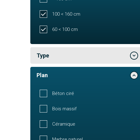
100 < 160 cm
60 < 100 cm
Type
Plan
Béton ciré
Bois massif
Céramique
Marbre naturel