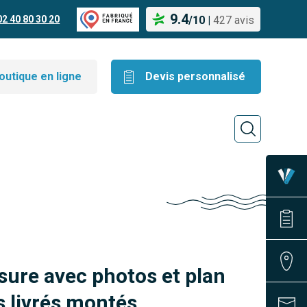
9.4
02 40 80 30 20
/
10
|
427 avis
outique en ligne
Devis personnalisé
sure avec photos et plan
 livrés montés.