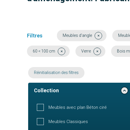
Filtres
Meubles d'angle
Meubl
60 < 100 cm
Verre
Bois m
Réinitialisation des filtres
Collection
Meubles avec plan Béton ciré
Meubles Classiques