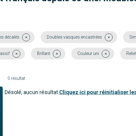
es décalés
Doubles vasques encastrées
Sim
assif
Brillant
Couleur uni
Relie
0 résultat
Désolé, aucun résultat.
Cliquez ici pour réinitialiser les