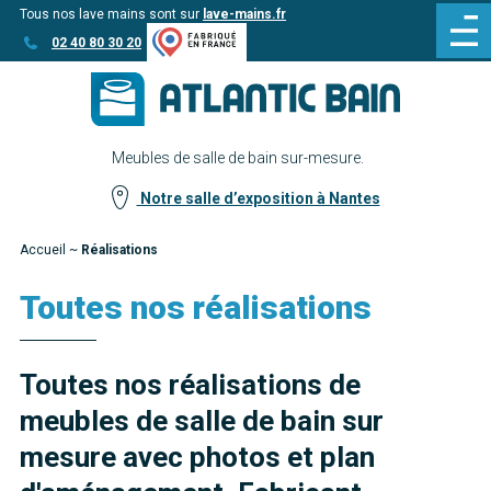
Tous nos lave mains sont sur
lave-mains.fr
Aller
Aller au
02 40 80 30 20
au
contenu
menu
Meubles de salle de bain sur-mesure.
Notre salle d’exposition à Nantes
Accueil
~
Réalisations
Toutes nos réalisations
Toutes nos réalisations de
meubles de salle de bain sur
mesure avec photos et plan