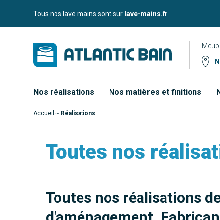
Aller
Aller au
Tous nos lave mains sont sur
lave-mains.fr
au
contenu
menu
Meubl
No
Nos réalisations
Nos matières et finitions
N
Accueil
~
Réalisations
Toutes nos réalisat
Toutes nos réalisations d
d'aménagement. Fabricant