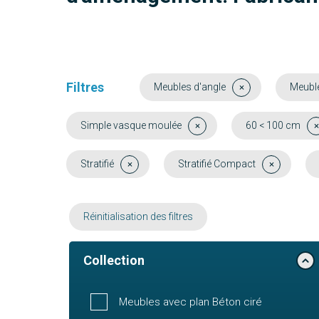
Filtres
Meubles d'angle
Meuble
Simple vasque moulée
60 < 100 cm
Stratifié
Stratifié Compact
Réinitialisation des filtres
Collection
Meubles avec plan Béton ciré