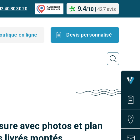
9.4
02 40 80 30 20
/
10
|
427 avis
outique en ligne
Devis personnalisé
sure avec photos et plan
 livrés montés.