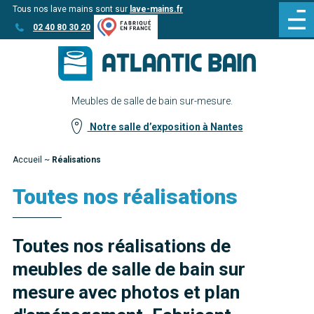
Tous nos lave mains sont sur
lave-mains.fr
Aller
Aller au
02 40 80 30 20
au
contenu
menu
Meubles de salle de bain sur-mesure.
Notre salle d’exposition à Nantes
Accueil
~
Réalisations
Toutes nos réalisations
Toutes nos réalisations de
meubles de salle de bain sur
mesure avec photos et plan