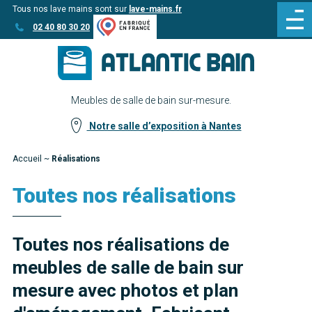
Tous nos lave mains sont sur
lave-mains.fr
Aller
Aller au
02 40 80 30 20
au
contenu
menu
Meubles de salle de bain sur-mesure.
Notre salle d’exposition à Nantes
Accueil
~
Réalisations
Toutes nos réalisations
Toutes nos réalisations de
meubles de salle de bain sur
mesure avec photos et plan