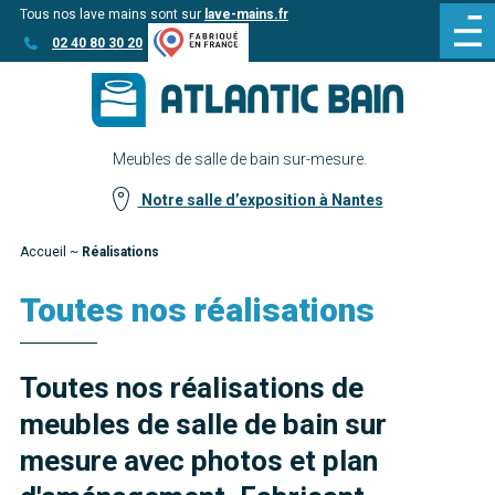
Tous nos lave mains sont sur
lave-mains.fr
Aller
Aller au
02 40 80 30 20
au
contenu
menu
Meubles de salle de bain sur-mesure.
Notre salle d’exposition à Nantes
Accueil
~
Réalisations
Toutes nos réalisations
Toutes nos réalisations de
meubles de salle de bain sur
mesure avec photos et plan