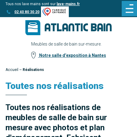
Tous nos lave mains sont sur
lave-mains.fr
Aller
Aller au
02 40 80 30 20
au
contenu
menu
Meubles de salle de bain sur-mesure.
Notre salle d’exposition à Nantes
Accueil
~
Réalisations
Toutes nos réalisations
Toutes nos réalisations de
meubles de salle de bain sur
mesure avec photos et plan