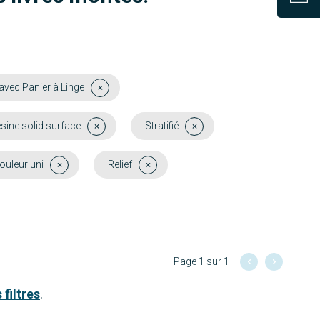
avec Panier à Linge
sine solid surface
Stratifié
ouleur uni
Relief
Page 1 sur 1
 filtres
.