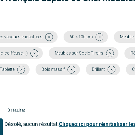
es vasques encastrées
60 < 100 cm
Meuble 
coiffeuse,...)
Meubles sur Socle Tiroirs
Ré
 Tablette
Bois massif
Brillant
C
0 résultat
Désolé, aucun résultat.
Cliquez ici pour réinitialiser les