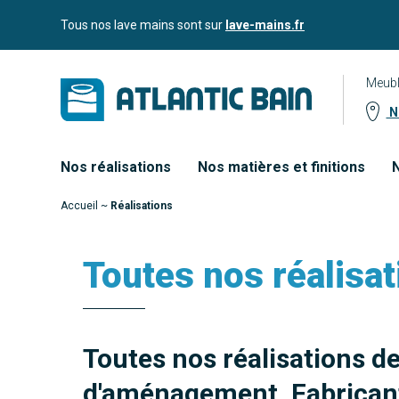
Aller
Aller au
Tous nos lave mains sont sur
lave-mains.fr
au
contenu
menu
Meubl
No
Nos réalisations
Nos matières et finitions
N
Accueil
~
Réalisations
Toutes nos réalisat
Toutes nos réalisations d
d'aménagement. Fabricant