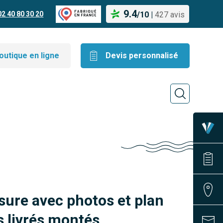
9.4
02 40 80 30 20
/
10
|
427 avis
outique en ligne
Devis personnalisé
sure avec photos et plan
 livrés montés.