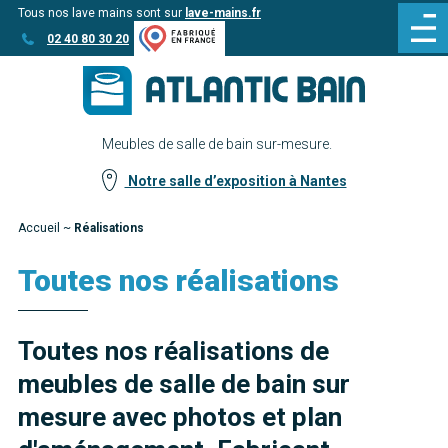
Tous nos lave mains sont sur
lave-mains.fr
Aller
Aller au
02 40 80 30 20
au
contenu
menu
Meubles de salle de bain sur-mesure.
Notre salle d’exposition à Nantes
Accueil
~
Réalisations
Toutes nos réalisations
Toutes nos réalisations de
meubles de salle de bain sur
mesure avec photos et plan