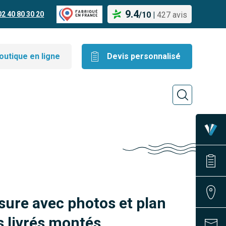
9.4
02 40 80 30 20
/
10
|
427 avis
outique en ligne
Devis personnalisé
sure avec photos et plan
 livrés montés.