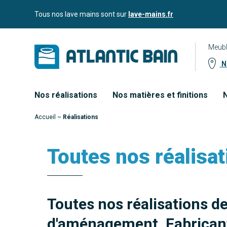
Aller
Aller au
Tous nos lave mains sont sur
lave-mains.fr
au
contenu
menu
Meubl
No
Nos réalisations
Nos matières et finitions
N
Accueil
~
Réalisations
Toutes nos réalisat
Toutes nos réalisations d
d'aménagement. Fabricant