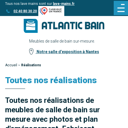
Tous nos lave mains sont sur
lave-mains.fr
Aller
Aller au
02 40 80 30 20
au
contenu
menu
Meubles de salle de bain sur-mesure.
Notre salle d’exposition à Nantes
Accueil
~
Réalisations
Toutes nos réalisations
Toutes nos réalisations de
meubles de salle de bain sur
mesure avec photos et plan