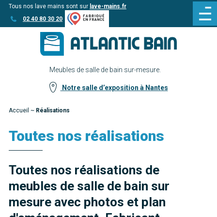
Tous nos lave mains sont sur
lave-mains.fr
Aller
Aller au
02 40 80 30 20
au
contenu
menu
Meubles de salle de bain sur-mesure.
Notre salle d’exposition à Nantes
Accueil
~
Réalisations
Toutes nos réalisations
Toutes nos réalisations de
meubles de salle de bain sur
mesure avec photos et plan