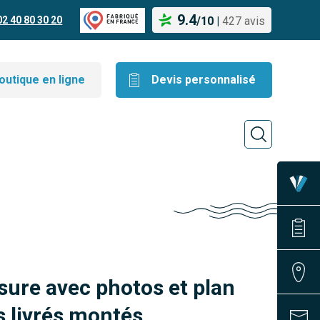
9.4
02 40 80 30 20
/
10
|
427 avis
outique en ligne
Devis personnalisé
sure avec photos et plan
 livrés montés.