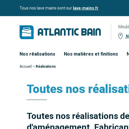
Aller
Aller au
Tous nos lave mains sont sur
lave-mains.fr
au
contenu
menu
Meubl
No
Nos réalisations
Nos matières et finitions
N
Accueil
~
Réalisations
Toutes nos réalisat
Toutes nos réalisations d
d'aménagement. Fabricant