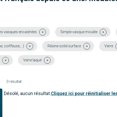
es vasques encastrées
Simple vasque moulée
coiffeuse,...)
Résine solid surface
Verre
Verre laqué
0 résultat
Désolé, aucun résultat.
Cliquez ici pour réinitialiser les