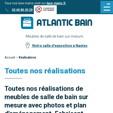
Tous nos lave mains sont sur
lave-mains.fr
Aller
Aller au
02 40 80 30 20
au
contenu
menu
Meubles de salle de bain sur-mesure.
Notre salle d’exposition à Nantes
Accueil
~
Réalisations
Toutes nos réalisations
Toutes nos réalisations de
meubles de salle de bain sur
mesure avec photos et plan