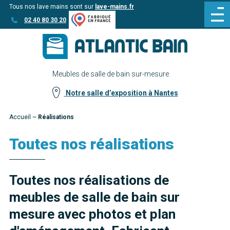
Tous nos lave mains sont sur
lave-mains.fr
Aller
Aller au
02 40 80 30 20
au
contenu
menu
Meubles de salle de bain sur-mesure.
Notre salle d’exposition à Nantes
Accueil
~
Réalisations
Toutes nos réalisations
Toutes nos réalisations de
meubles de salle de bain sur
mesure avec photos et plan