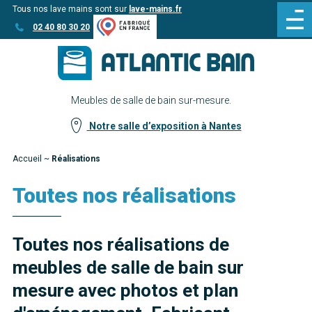
Tous nos lave mains sont sur
lave-mains.fr
Aller
Aller au
02 40 80 30 20
au
contenu
menu
Meubles de salle de bain sur-mesure.
Notre salle d’exposition à Nantes
Accueil
~
Réalisations
Toutes nos réalisations
Toutes nos réalisations de
meubles de salle de bain sur
mesure avec photos et plan