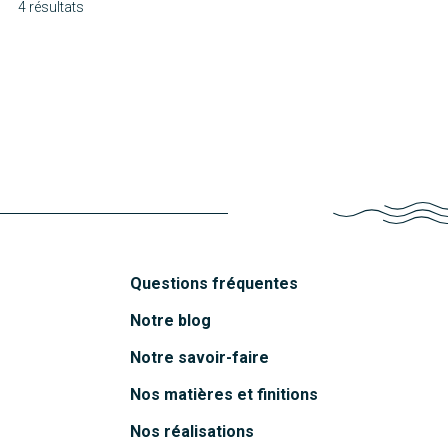
4 résultats
Noirmoutier
Molène
Découvrir
Houat
Découvrir
Maleo
Découvrir
Découvrir
Questions fréquentes
Notre blog
Notre savoir-faire
Nos matières et finitions
Nos réalisations