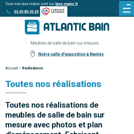
Tous nos lave mains sont sur
lave-mains.fr
Aller
Aller au
02 40 80 30 20
au
contenu
menu
Meubles de salle de bain sur-mesure.
Notre salle d’exposition à Nantes
Accueil
~
Réalisations
Toutes nos réalisations
Toutes nos réalisations de
meubles de salle de bain sur
mesure avec photos et plan