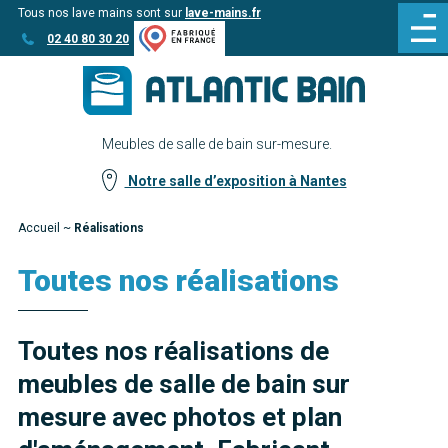
Tous nos lave mains sont sur
lave-mains.fr
Aller
Aller au
02 40 80 30 20
au
contenu
menu
Meubles de salle de bain sur-mesure.
Notre salle d’exposition à Nantes
Accueil
~
Réalisations
Toutes nos réalisations
Toutes nos réalisations de
meubles de salle de bain sur
mesure avec photos et plan