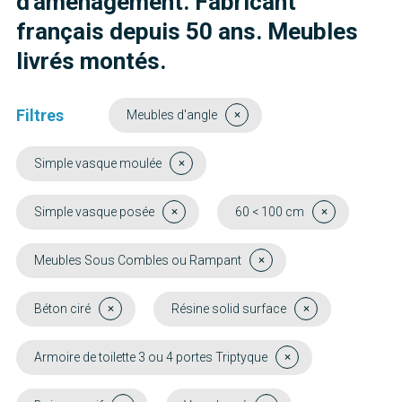
d'aménagement. Fabricant
français depuis 50 ans. Meubles
livrés montés.
Filtres
Meubles d'angle
Simple vasque moulée
Simple vasque posée
60 < 100 cm
Meubles Sous Combles ou Rampant
Béton ciré
Résine solid surface
Armoire de toilette 3 ou 4 portes Triptyque