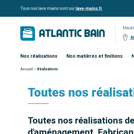
Aller
Aller au
Tous nos lave mains sont sur
lave-mains.fr
au
contenu
menu
Meubl
No
Nos réalisations
Nos matières et finitions
N
Accueil
~
Réalisations
Toutes nos réalisat
Toutes nos réalisations d
d'aménagement. Fabricant