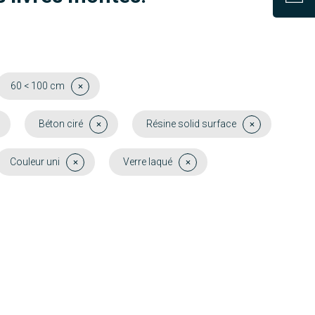
60 < 100 cm
Béton ciré
Résine solid surface
Couleur uni
Verre laqué