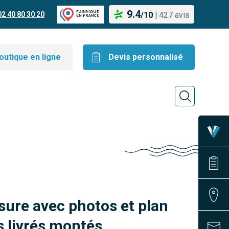
9.4
02 40 80 30 20
/
10
|
427 avis
outique en ligne
Devis personnalisé
sure avec photos et plan
 livrés montés.